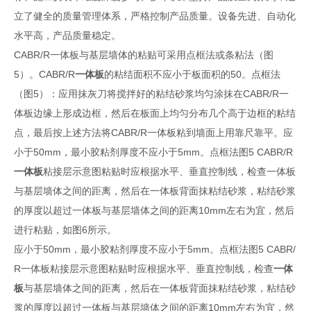
立了健全的质量管理体系，严格控制产品质量。设备先进、自动化
水平高，产品质量稳定。
CABR/R一体板与基层墙体的粘贴可采用点框法或条粘法（图
5）。CABR/R
一体板
的粘结面积不应小于板面积的50。点框法
（图5）：应用抹灰刀将搅拌好的粘结砂浆均匀涂抹在CABR/R一
体板边缘上形成边框，然后在板面上均匀分布几个高于边框的粘结
点，最后按上述方法将CABR/R一体板粘到墙面上用靠尺靠平。应
小于50mm，最小胶粘剂厚度不应小于5mm。点框法图5 CABR/R
一体板
粘接层示意图粘贴时应根据水平、垂直控制线，检查一体板
与基层墙体之间的距离，然后在一体板背面抹粘结砂浆，粘结砂浆
的厚度以超过一体板与基层墙体之间的距离10mm左右为宜，然后
进行粘贴，如图6所示。
应小于50mm，最小胶粘剂厚度不应小于5mm。点框法图5 CABR/
R一体板粘接层示意图粘贴时应根据水平、垂直控制线，检查
一体
板
与基层墙体之间的距离，然后在一体板背面抹粘结砂浆，粘结砂
浆的厚度以超过一体板与基层墙体之间的距离10mm左右为宜，然