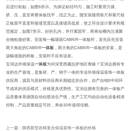
后进行粘贴，如图6所示。为保证粘结均匀，施工时要用力揉、
挤、压，直至将整体板找平，找正为止。随安装随用靠尺和塞尺校
正板面平直度和接缝宽度以及接缝高低差，使之符合设计要求和规
范规定，如图7所示。好的孔内，并拧紧固牢，再将短槽内注满聚
合物粘接砂浆。安装每一幅墙面CABR/R一体板时，首先应先安装
两大角处的CABR/R
一体板
，两大角的CABR/R一体板的安装，是
该幅墙面的样板，安装时不应有误差。
宝润达外墙保温
一体板
为何深受西藏拉萨地区青睐？宝润达拥有专
业的生产基地，是集研、产、销于一体的专业外墙保温装饰一体板
供应商，源其与原材料供应商长期稳定的合作，自产自销0中间环
节成本的供应模式，价格更具优势性。宝润达拥有完善的一体板产
品质量体系德国自动化喷涂生产线，生产工艺均由自动化设备精准
控制，产品质量稳定可控，寿命30年值得信赖。
上一篇：陕西新型岩棉复合保温装饰一体板的价格