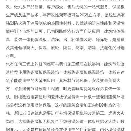
发。做到从产品质量、客户感受、售后无忧的一站式服务。保温板
生产线及生产技术，年产改性聚苯板可达20万立方米。是经过具有
强烈防火离子涂层制成的热固性材料，其优越的防火性能和保温性
能得到了市场的认可，已为国民经济各方面广泛应用，建筑墙体保
温、装饰一体化保温板，洁净厂房、轻体快装房、冷库等，是建筑
及其他领域防火、保温、质轻、隔音、防潮、洁净、抗老化的可选
材料。
您有任何工程上的疑问都可与我们施工经理在线咨询；建筑节能改
造推荐使用陶瓷薄板保温装饰一体板陶瓷薄板保温装饰一体板在建
筑节能改造中的大范围应用，其板材节能环保，安装效果美观大
方，许多建筑节能改造工程施工时更青睐陶瓷薄板保温装饰一体
板。旧楼改造推荐使用陶瓷薄板保温装饰一体板一些老旧建筑外墙
很多都没有使用墙体保温，这样的建筑会增加室内制冷制热的消
耗。所以老旧建筑也需要进行外墙保温系统的改造施工。远离火灾
隐患，选择陶瓷薄板无机复合不燃保温装饰一体板根据火灾统计数
据显示，无论是在建建筑还是在使用中的住宅房屋，由外墙保温材