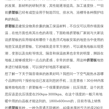
的发展、新材料的研制开发，其性能逐渐提高。加工速度快，***目
前
挤塑板
已经有成型业用于制造凹坑、排水沟、浴槽等各种围护结
构的制品。
挤塑板
是建筑业物美价廉的施工保温材料，不仅仅可以用作墙面保
温，在他方面也有其出色的表现，下面欧格挤塑板厂家就与大家说
说挤塑板的应用领域有哪些？在悬浮式地板安装的地垫当中使用的
地垫宝就是挤塑板。它的铺装是非常方便的，可以避免地板出现受
潮，变形以及虫蛀等情况。隔音和保温效果也非常的明显，脚踩在
地板上能够感觉到一点点的柔感，非常的舒服。用这种
挤塑板
地垫
来进行铺装地板，可以保护好地面不被破坏。
想了解一下关于隔音墙体的效果好吗？我想问一下空气能热水器哪
个品牌好吗？报价短信已发送到您的手机，注意查收！30分钟内客
服将致电给您！挤塑板有一个很重要的指标：抗压强度。这个的意
思应该是抗压强度在250kpa-3000kpa。在这个强度的一般只有地
暖中用的白晶板才能达到的。1800x600mm的，目前市场上销售
的
挤塑板
有种，一种为普通不阻燃的，40毫米厚的亏方的卖290元