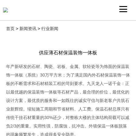
首页
>
新闻资讯
>
行业新闻
供应薄石材保温装饰一体板
年产新研发的石材、陶瓷、岩板、金属、软轻瓷等为饰面的保温装
饰一体板（系统）30万平方米；为了满足国内外石材保温装饰一体
板的不断需求和石材精装工程的苛刻要求。九天龙人一诺千金：正
以最优越的保温装饰一体板等石材产品，最合理的价位，最优化的
设计方案，最优质的服务和一如既往的诚实守信与新老客户共筑石
业新辉煌。缩短施工周期和节省材料、人工费。保温石材总厚只有
传统干挂石材重量的30%还少，对整栋大楼的主体结构荷载可以减
负2/3的重量。实用性强，防腐蚀，抗冲击。外墙保温一体板脱落
的现象频繁发生，造成很多安全隐患。