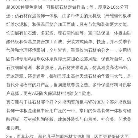
超3000种颜色定制，可根据石材定做样品；等，厚度2-10公分可
选；仿石材保温装饰一体板，由多种饰面的无机板（纤维硅钙板和
纤维水泥板）和保温层复合加工而成，具有节能和装饰两大功能。
饰面层有仿石漆、多彩漆、理石漆饰面等。宝润达保温一体板由硅
酸钙板和保温层复合加工而成。安装方式简单、快捷，并不受季节
气候和地理环境限制，全年皆宜。重量仅为石材的分之一，专用锚
固件和专用粘结剂双体系保障无需担心脱落风险。保色泽自然、仿
石纹细腻清晰、极富质感，真石材效果逼真，仿真程度高达95%。
无论远观，还是近看，都能呈现出高档天然石材的华贵与大气，是
替代外墙石材的好产品，当属建筑尊贵之选。多种保温材料可供客
户选择，更有A级防火保温材料消除安全隐患。
真石漆与干挂石材哪个好？外墙陶瓷薄板与瓷砖区别？答外墙保温
装饰一体板是建筑中应用广泛的一种。常用的保温装饰一体板有硅
酸钙板、石材板和陶瓷板。建筑外装饰与自然美、社会美、艺术美
相协调。
2m，而其花纹、颜色几乎与原板材大致相同，因而更易保证大面